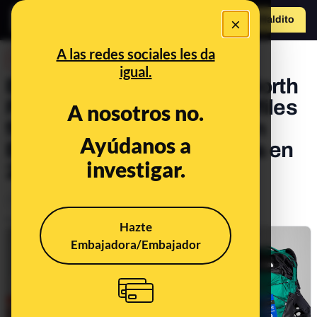
×
Hazte Maldit
o
Abrir menú
A las redes sociales les da
DESINFO
igual.
El timo de la mochila The North
Face por dos euros: 43 perfiles
A nosotros no.
fraudulentos lo difunden en
Ayúdanos a
España y se extiende hasta en
investigar.
20 países europeos
Timo
Publicado el
Aug 14, 2025, 9:40:15 AM
Hazte
Embajadora/Embajador