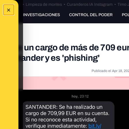
Bulos Ceuta
•
Limpieza de montes
•
Curanderos IA Instagram
•
Timo J
×
UNKING
INVESTIGACIONES
CONTROL DEL PODER
PO
sa de un cargo de más de 709 eu
o Santander y es 'phishing'
Publicado el
Apr 18, 20