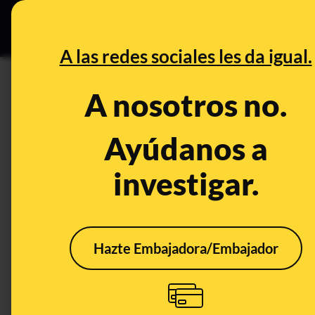
Grupos Ceuta
•
DESINFO
PREB
A las redes sociales les da igual.
DESINFO
A nosotros no.
Cuidado con este SMS que avi
tu cuenta: no lo envía el Banc
Ayúdanos a
investigar.
Timo
Hazte Embajadora/Embajador