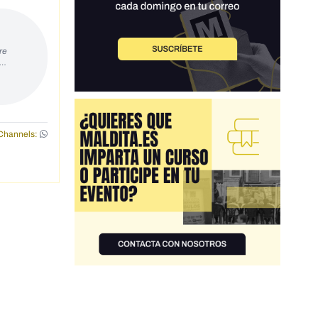
re
s…
Channels: