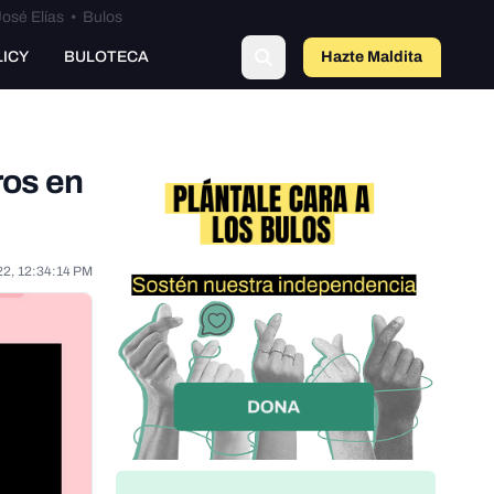
osé Elías
•
Bulos
LICY
BULOTECA
Hazte Maldit
o
ros en
22, 12:34:14 PM