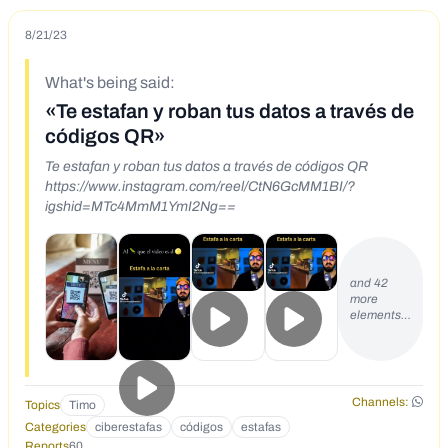
8/21/23
What's being said:
«Te estafan y roban tus datos a través de
códigos QR»
Te estafan y roban tus datos a través de códigos QR
https://www.instagram.com/reel/CtN6GcMM1BI/?
igshid=MTc4MmM1YmI2Ng==
and 42
more
elements…
Channels:
Topics
Timo
Categories
ciberestafas
códigos
estafas
Reports
60