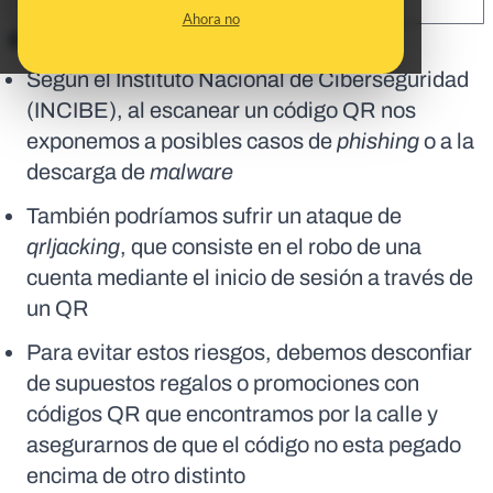
SHARE:
Ahora no
En corto:
Según el Instituto Nacional de Ciberseguridad
(INCIBE), al escanear un código QR nos
exponemos a posibles casos de
phishing
o
a la
descarga de
malware
También podríamos sufrir un ataque de
qrljacking
, que consiste en el robo de una
cuenta mediante el inicio de sesión a través de
un QR
Para evitar estos riesgos, debemos desconfiar
de supuestos regalos o promociones con
códigos QR que encontramos por la calle y
asegurarnos de que el código no esta pegado
encima de otro distinto