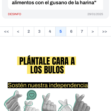
alimentos con el gusano de la harina"
DESINFO
29/01/2025
<<
<
2
3
4
5
6
7
>
>>