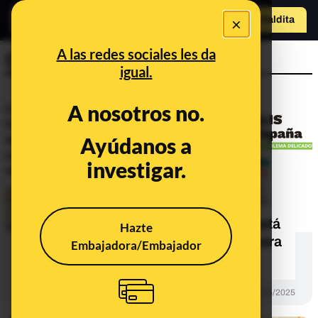
×
Hazte Maldit
o
Abrir menú
A las redes sociales les da
Consumo
igual.
A nosotros no.
Ayúdanos a
investigar.
No, el cirujano Pedro Cavadas no está
Hazte
promocionando un medicamento para
Embajadora/Embajador
la prostatitis
DESINFO
28/05/2025