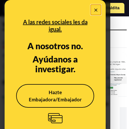
×
Hazte Maldit
a
Abrir menú
A las redes sociales les da
William Bradley
igual.
Desinfo
A nosotros no.
Ayúdanos a
investigar.
Hazte
Embajadora/Embajador
No, no es cierto que se haya emitido
un voto a favor de Joe Biden en
Detroit (Michigan) a nombre de un
ciudadano llamado William Bradley