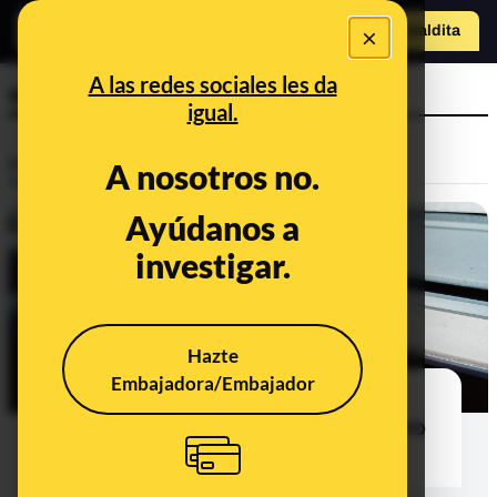
o
×
Hazte Maldit
a
Abrir menú
A las redes sociales les da
wifi
igual.
Prebunking
A nosotros no.
Ayúdanos a
investigar.
Hazte
Embajadora/Embajador
Recomendaciones para minimizar
riesgos cuando conectamos nuestro
móvil a un coche de alquiler