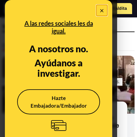
×
Hazte Maldit
a
Abrir menú
A las redes sociales les da
web satírica
igual.
Desinfo
A nosotros no.
Ayúdanos a
investigar.
Hazte
Embajadora/Embajador
No, este contenido que dice que la
Iglesia "se plantea cobrar 1 euro de
entrada para oír misa" no es real: sale
de una web que publica "ficción"