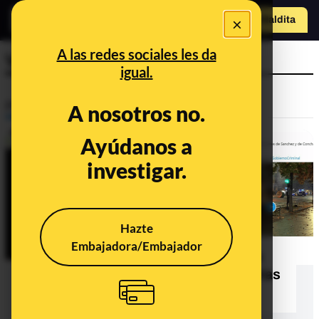
×
Hazte Maldit
a
Abrir menú
A las redes sociales les da
Vox La Rioja
igual.
Prebunking
A nosotros no.
Ayúdanos a
investigar.
Hazte
Embajadora/Embajador
Los tuits que varias cuentas de Vox
borraron sobre las protestas en varias
ciudades españolas