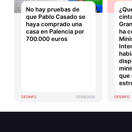
No hay pruebas de
¿Qué
que Pablo Casado se
cint
haya comprado una
Gran
casa en Palencia por
ha c
700.000 euros
Mini
Inte
habí
disp
mini
que 
est
DESINFO
13/08/2020
DESINFO