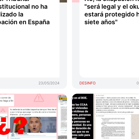
titucional no ha
"será legal y el o
lizado la
estará protegido 
ación en España
siete años"
23/05/2024
DESINFO
0