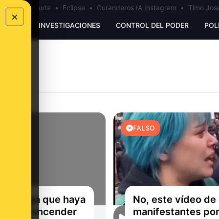
a
•
Bulos Ceuta
•
Eclipse
•
Curanderos IA Instagram
•
Timo José
×
UNKING
INVESTIGACIONES
CONTROL DEL PODER
POL
TA
FALSO
GT niega que haya
No, este vídeo de
as por encender
manifestantes por