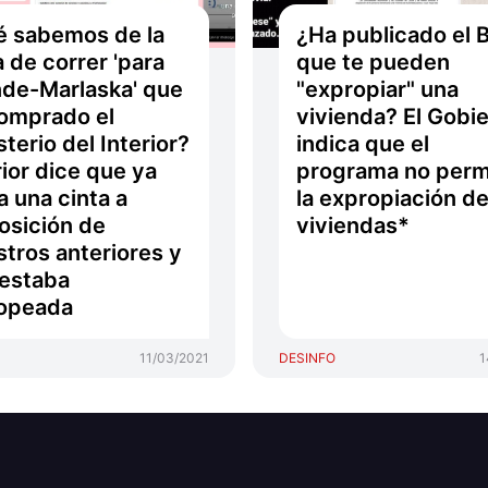
 sabemos de la
¿Ha publicado el 
a de correr 'para
que te pueden
de-Marlaska' que
"expropiar" una
omprado el
vivienda? El Gobi
sterio del Interior?
indica que el
rior dice que ya
programa no perm
a una cinta a
la expropiación d
osición de
viviendas*
stros anteriores y
estaba
ropeada
11/03/2021
DESINFO
1