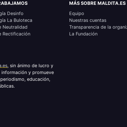
RABAJAMOS
MÁS SOBRE MALDITA.ES
ía Desinfo
Equipo
ía La Buloteca
Nuestras cuentas
e Neutralidad
Transparencia de la organi
e Rectificación
La Fundación
a.es
, sin ánimo de lucro y
a información y promueve
 periodismo, educación,
úblicas.