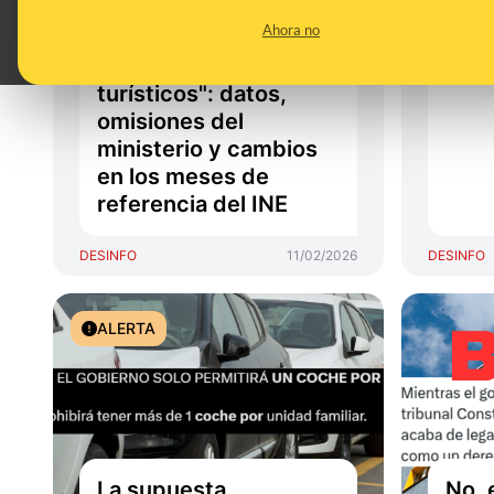
afirmación sobre "la
la b
Ahora no
mayor bajada de
alojamientos
turísticos": datos,
omisiones del
ministerio y cambios
en los meses de
referencia del INE
DESINFO
11/02/2026
DESINFO
ALERTA
La supuesta
No, 