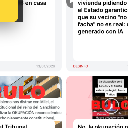
aliza V-16 en casa
vivienda pidiendo
el Estado garanti
que su vecino "no
facha" no es real: 
generado con IA
13/01/2026
DESINFO
el Tribunal
No, la okupación 