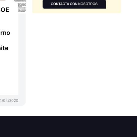
BOE
erno
ite
e
4/04/2020