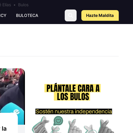
 Elías
•
Bulos
ICY
BULOTECA
Hazte Maldit
a
 la