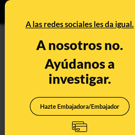
Especial Ceut
DESINFO
PREB
A las redes sociales les da igual.
VIVIENDA
A nosotros no.
Desinfo
Ayúdanos a
investigar.
CONTEXTO
ALER
Hazte Embajadora/Embajador
El Ministerio de
La D
Vivienda y su
mult