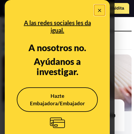
o
×
Hazte Maldit
a
Abrir menú
A las redes sociales les da
vitaminas
igual.
Prebunking
A nosotros no.
Ayúdanos a
investigar.
Hazte
Embajadora/Embajador
Suplementos de biotina para unas
uñas menos frágiles: ¿son realmente
necesarios?