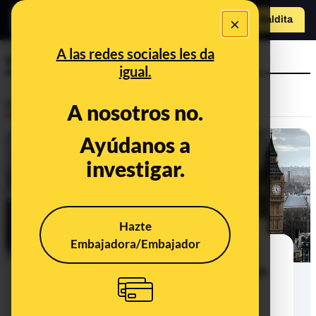
o
×
Hazte Maldit
a
Abrir menú
A las redes sociales les da
violaciones
igual.
Desinfo
A nosotros no.
Ayúdanos a
CONTEXTO
investigar.
Hazte
Embajadora/Embajador
Qué sabemos del rapto y violación
"con perros" de "chicas blancas" en
Reino Unido: son testimonios de
víctimas recogidos en una