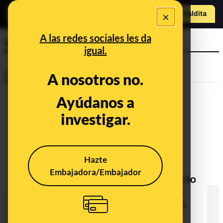
×
Hazte Maldit
a
Abrir menú
A las redes sociales les da
vías urbanas
igual.
Desinfo
A nosotros no.
Ayúdanos a
investigar.
Hazte
Embajadora/Embajador
No, el Ayuntamiento de las Águilas no
permitirá pasear por vías urbanas a
partir del lunes durante el estado de
alarma por el coronavirus: es una