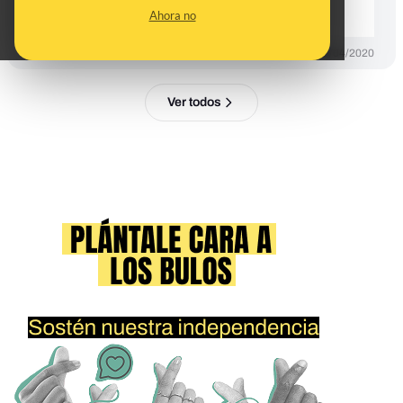
broma
Ahora no
DESINFO
09/04/2020
Ver todos