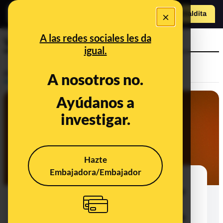
×
Hazte Maldit
a
Abrir menú
A las redes sociales les da
Venus
igual.
Prebunking
A nosotros no.
Ayúdanos a
investigar.
Hazte
Embajadora/Embajador
Qué es el fosfano, por qué haberlo
hallado en Venus no significa haber
encontrado vida allí y qué
necesitaríamos para verificar que la