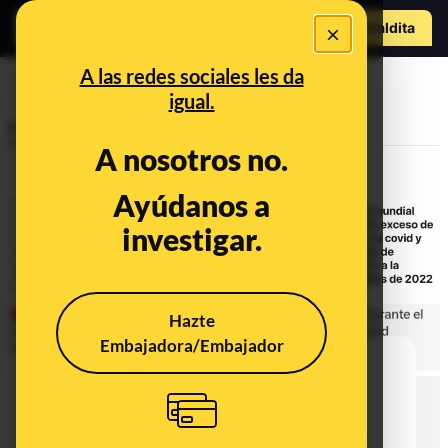
Hazte Maldit
×
a
Abrir menú
A las redes sociales les da
ventilación mecánica
igual.
Prebunking
A nosotros no.
Ayúdanos a
investigar.
Hazte
Embajadora/Embajador
Cuidado con los contenidos que
atribuyen el exceso de muertes
durante la pandemia a los
confinamientos y las vacunas: el