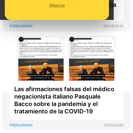
documento al que hacen referencia
Ahora no
no es un estudio científico
PREBUNKING
08/08/2024
Las afirmaciones falsas del médico
negacionista italiano Pasquale
Bacco sobre la pandemia y el
tratamiento de la COVID-19
PREBUNKING
09/10/2020