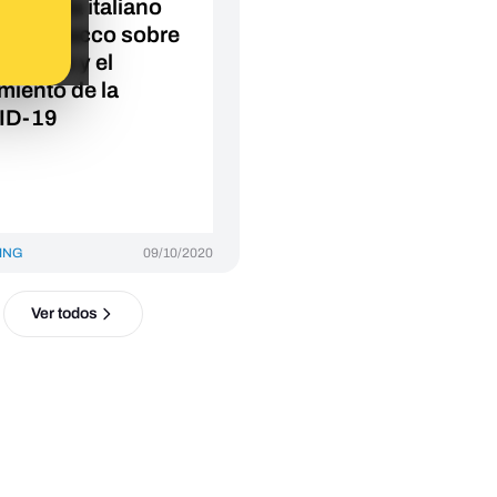
cionista italiano
uale Bacco sobre
andemia y el
amiento de la
ID-19
ING
09/10/2020
Ver todos