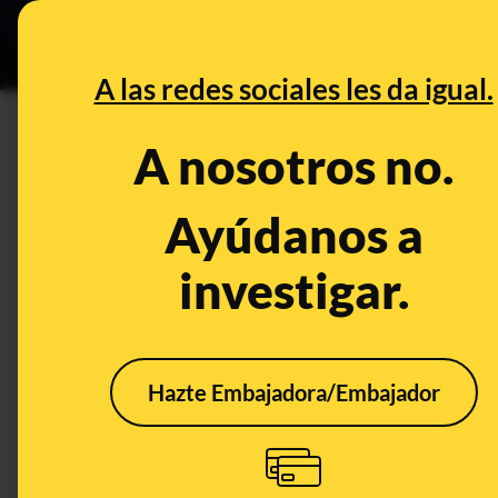
Especial C
DESINFO
PREB
A las redes sociales les da igual.
ventilación mecánica
A nosotros no.
Prebunking
Ayúdanos a
investigar.
Hazte Embajadora/Embajador
Cuidado con los
Las 
contenidos que
del 