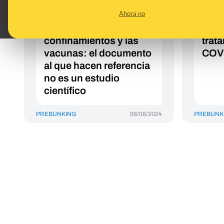
atribuyen el exceso de
nega
Ahora no
muertes durante la
Pasq
pandemia a los
la p
confinamientos y las
trat
vacunas: el documento
COV
al que hacen referencia
no es un estudio
científico
PREBUNKING
08/08/2024
PREBUNK