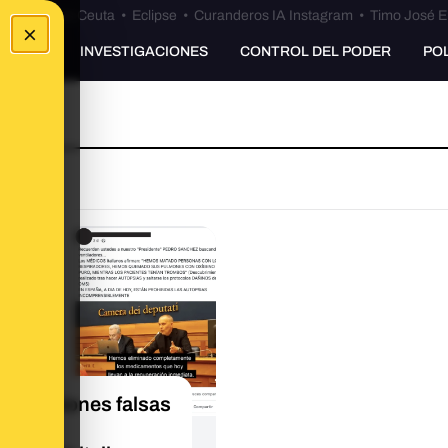
euta
•
Bulos Ceuta
•
Eclipse
•
Curanderos IA Instagram
•
Timo José E
×
UNKING
INVESTIGACIONES
CONTROL DEL PODER
PO
afirmaciones falsas
médico