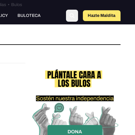
lías
•
Bulos
LICY
BULOTECA
Hazte Maldit
a