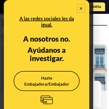
×
o
Hazte Maldit
Abrir menú
a
A las redes sociales les da
ventilación
igual.
Prebunking
A nosotros no.
Ayúdanos a
investigar.
Hazte
Embajadora/Embajador
¿Cuándo es mejor ventilar la casa
para que entre menos aire
contaminado?