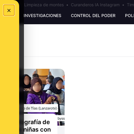
los Ceuta
•
Limpieza de montes
•
Curanderos IA Instagram
•
Tim
×
UNKING
INVESTIGACIONES
CONTROL DEL PODER
POL
O
esta fotografía de
rupo de niñas con