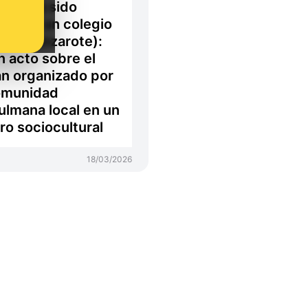
b no ha sido
da en un colegio
ías (Lanzarote):
n acto sobre el
n organizado por
omunidad
lmana local en un
ro sociocultural
18/03/2026