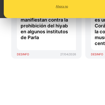
piden que el velo sea
hiya
Ahora no
obligatorio en los
toma
colegios de Madrid: se
de T
manifiestan contra la
es u
prohibición del hiyab
Corá
en algunos institutos
la c
de Parla
musu
cent
DESINFO
27/04/2026
DESINFO