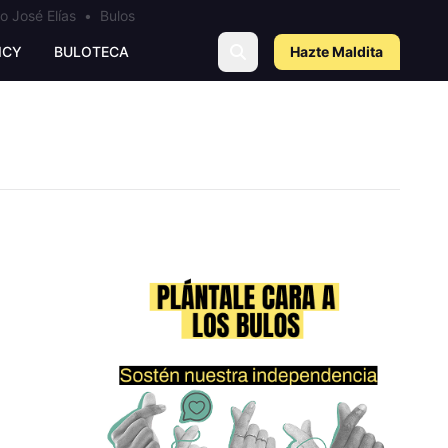
o José Elías
•
Bulos
ICY
BULOTECA
Hazte Maldit
a