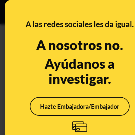
Grupos Ceuta
•
Bu
DESINFO
PREB
A las redes sociales les da igual.
velo
A nosotros no.
Desinfo
Ayúdanos a
investigar.
FALSO
FALS
Hazte Embajadora/Embajador
No, las manifestantes
No, 
de este video no
un g