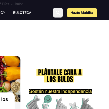
 Elías
•
Bulos
ICY
BULOTECA
Hazte Maldit
a
 los