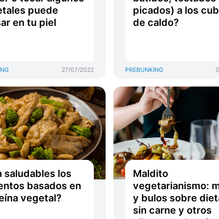
tales puede
picados) a los cub
ar en tu piel
de caldo?
ING
27/07/2022
PREBUNKING
0
 saludables los
Maldito
entos basados en
vegetarianismo: m
eína vegetal?
y bulos sobre die
sin carne y otros