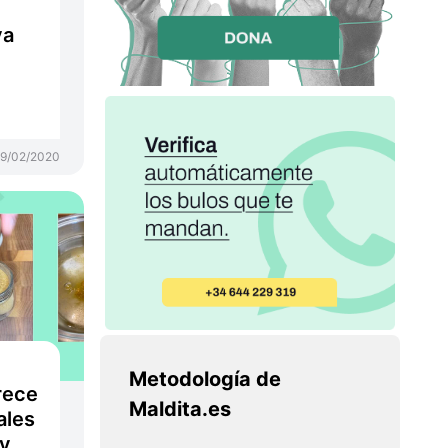
ya
19/02/2020
Metodología de
rece
Maldita.es
ales
 y