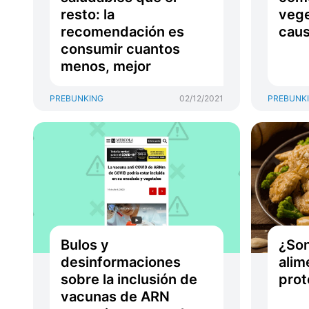
resto: la
vege
recomendación es
caus
consumir cuantos
menos, mejor
PREBUNKING
02/12/2021
PREBUNK
Bulos y
¿Son
desinformaciones
alim
sobre la inclusión de
prot
vacunas de ARN