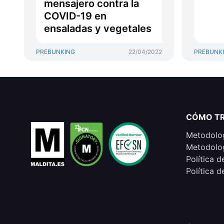
mensajero contra la
COVID-19 en
ensaladas y vegetales
PREBUNKING
22/04/2022
PREBUNK
CÓMO T
Metodolog
Metodolog
Política d
Política d