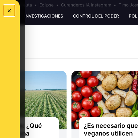
a
•
Bulos Ceuta
•
Eclipse
•
Curanderos IA Instagram
•
Timo José
×
UNKING
INVESTIGACIONES
CONTROL DEL PODER
POL
lásticos: ¿Qué
¿Es necesario que
 ¿Son una
veganos utilicen