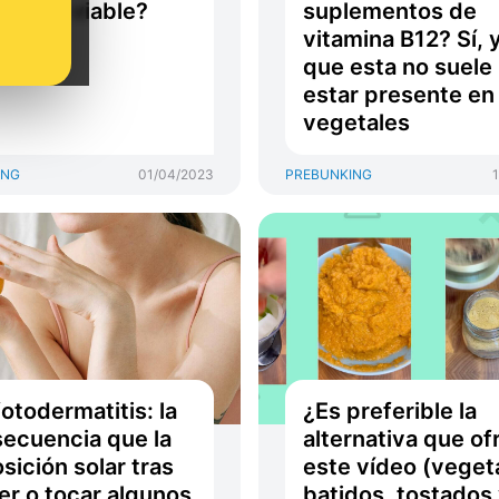
rnativa viable?
suplementos de
vitamina B12? Sí, 
que esta no suele
estar presente en
vegetales
ING
01/04/2023
PREBUNKING
fotodermatitis: la
¿Es preferible la
ecuencia que la
alternativa que of
sición solar tras
este vídeo (veget
r o tocar algunos
batidos, tostados