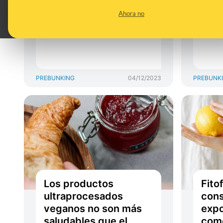
que algunos vegetales
alte
Ahora no
PREBUNKING
04/12/2023
PREBUNK
Los productos
Fito
ultraprocesados
cons
veganos no son más
expo
saludables que el
come