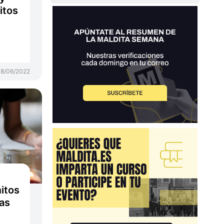
itos
8/06/2022
itos
tas