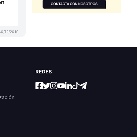
en
30/12/2019
REDES
zación