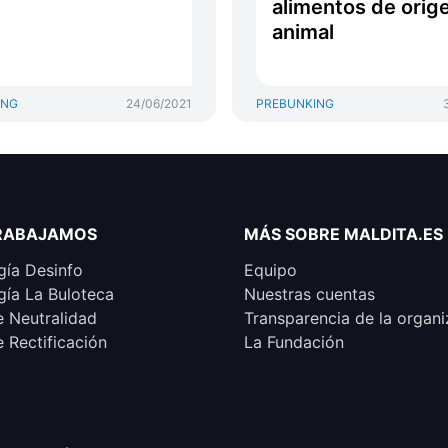
alimentos de orig
animal
ING
24/06/2021
PREBUNKING
RABAJAMOS
MÁS SOBRE MALDITA.ES
ía Desinfo
Equipo
ía La Buloteca
Nuestras cuentas
e Neutralidad
Transparencia de la organi
e Rectificación
La Fundación