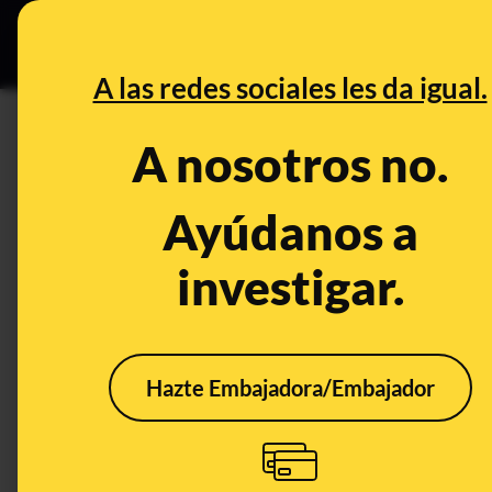
Especial Ceut
DESINFO
PREB
A las redes sociales les da igual.
vegetales
A nosotros no.
Prebunking
Ayúdanos a
investigar.
Hazte Embajadora/Embajador
Por qué los torreznos
Biop
no son más saludables
son?