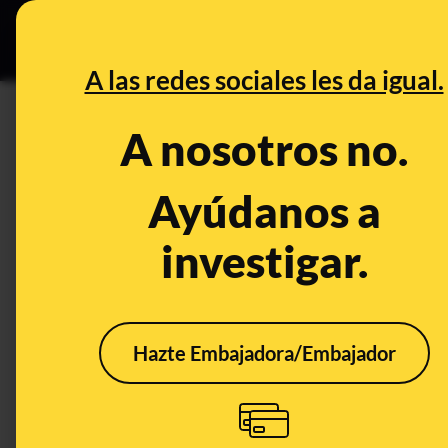
Especial Ceut
DESINFO
PREB
A las redes sociales les da igual.
universidad john hopkins
A nosotros no.
Control del poder
Ayúdanos a
investigar.
Hazte Embajadora/Embajador
Un año de la
Espa
notificación del primer
de c