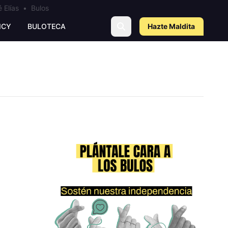
 Elías
•
Bulos
ICY
BULOTECA
Hazte Maldit
a