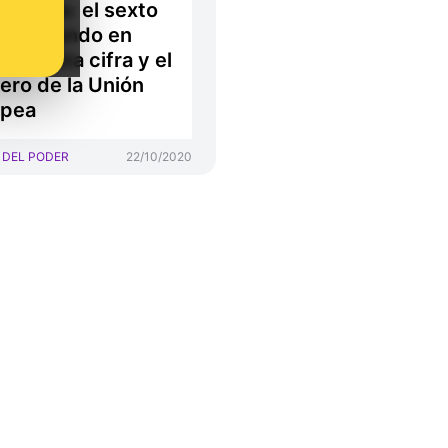
navirus: el sexto
 del mundo en
nzar esta cifra y el
ero de la Unión
opea
 DEL PODER
22/10/2020