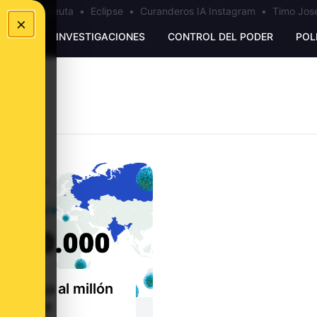
a
•
Bulos Ceuta
•
Eclipse
•
Curanderos IA Instagram
•
Timo José
×
UNKING
INVESTIGACIONES
CONTROL DEL PODER
POL
ña llega al millón
asos de