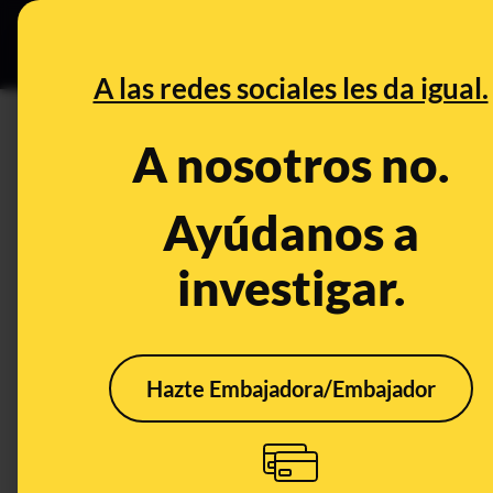
Grupos Ceuta
•
DESINFO
PREB
A las redes sociales les da igual.
¿Tu Wifi es malo para la salud?
A nosotros no.
Prebunking
Ayúdanos a
investigar.
Hazte Embajadora/Embajador
¿Las ondas WiFi son
malas para la salud?