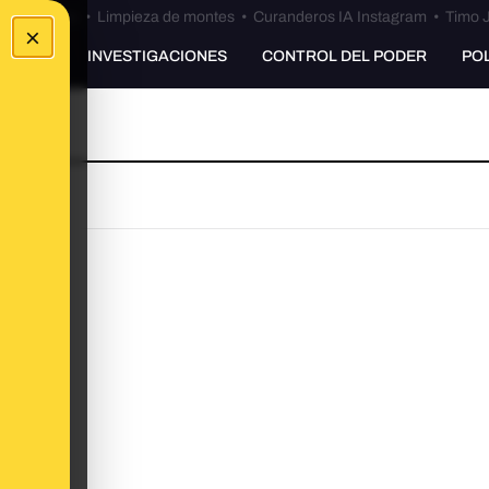
Bulos Ceuta
•
Limpieza de montes
•
Curanderos IA Instagram
•
Timo J
×
UNKING
INVESTIGACIONES
CONTROL DEL PODER
PO