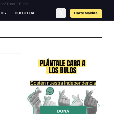
osé Elías
•
Bulos
LICY
BULOTECA
Hazte Maldit
a