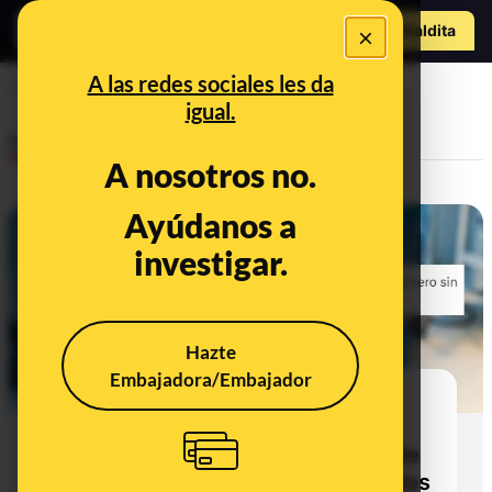
Hazte Maldit
×
a
Abrir menú
A las redes sociales les da
tráfico ilegal
igual.
Desinfo
A nosotros no.
Ayúdanos a
investigar.
Hazte
Embajadora/Embajador
Narrativas desinformadoras y
afirmaciones sin contexto sobre
cómo funcionan las donaciones de
órganos y el sistema de trasplantes