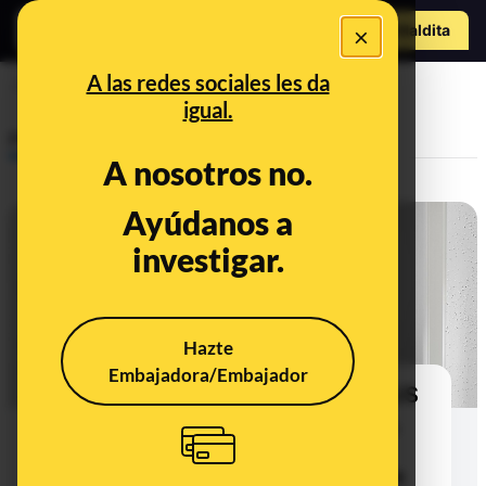
Hazte Maldit
×
a
Abrir menú
A las redes sociales les da
toallitas
igual.
Prebunking
A nosotros no.
Ayúdanos a
investigar.
Hazte
Embajadora/Embajador
EDICIÓN ESPECIAL CORONAVIRUS
VIII: mascarillas en embarazadas,
neumonías por vapeo y
desinfección de la ropa que no se