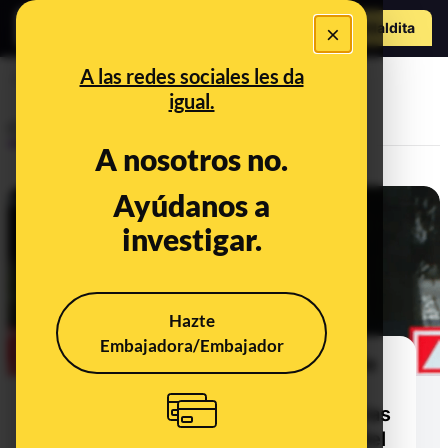
Hazte Maldit
×
a
Abrir menú
A las redes sociales les da
tjue
igual.
Control del poder
A nosotros no.
Ayúdanos a
investigar.
Hazte
Embajadora/Embajador
Cuando el grupo parlamentario de
Unidas Podemos decía que no
votaba a favor de bajar el IVA de las
mascarillas porque las medidas del