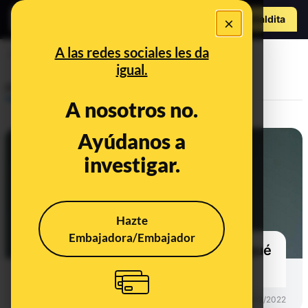
Hazte Maldit
×
a
Abrir menú
A las redes sociales les da
tic complejo
igual.
Prebunking
A nosotros no.
Ayúdanos a
investigar.
Hazte
Embajadora/Embajador
Qué son los tics complejos y en qué
se diferencian de los simples
PREBUNKING
17/03/2022