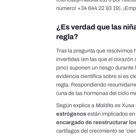
número!
+34 644 22 93 19
). ¡Em
¿Es verdad que las niñ
regla?
Tras la pregunta que resolvimos 
invertidas (en las que el corazó
pino)
suponen un riesgo durante 
evidencia científica sobre si es c
regla. Respondiendo resumidament
(una de las hormonas del ciclo me
Según explica a
Maldita.es
Xusa
estrógenos
están implicados en
encargado de reestructurar lo
cartílagos del crecimiento
se ‘cier