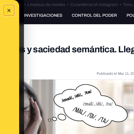
Bulos Ceuta
•
Limpieza de montes
•
Curanderos IA Instagram
•
Timo 
×
UNKING
INVESTIGACIONES
CONTROL DEL PODER
PO
emelos y saciedad semántica. Lle
 177º
Publicado el
Mar 11, 2