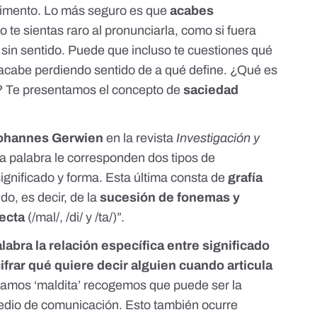
rimento. Lo más seguro es que
acabes
o te sientas raro al pronunciarla, como si fuera
sin sentido. Puede que incluso te cuestiones qué
y acabe perdiendo sentido de a qué define. ¿Qué es
? Te presentamos el concepto de
saciedad
ohannes Gerwien
en
la revista
Investigación y
da palabra le corresponden dos tipos de
ignificado y forma. Esta última consta de
grafía
ido, es decir, de la
sucesión de fonemas y
recta
(/mal/, /di/ y /ta/)”.
bra la relación específica entre significado
ifrar qué quiere decir alguien cuando articula
hamos ‘maldita’ recogemos que puede ser la
dio de comunicación
. Esto también ocurre