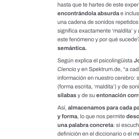
hasta que te hartes de este expe
encontrándola absurda
e inclus
una cadena de sonidos repetidos 
significa exactamente ‘maldita’ 
este fenómeno y por qué sucede
semántica
.
Según explica el psicolingüista
J
Ciencia
y en
Spektrum.de
, “a ca
información en nuestro cerebro: s
(forma escrita, ‘maldita’) y de son
sílabas
y de su
entonación cor
Así,
almacenamos para cada pala
y forma
, lo que nos permite
desc
una palabra concreta
: si escuc
definición en el diccionario
o el
me