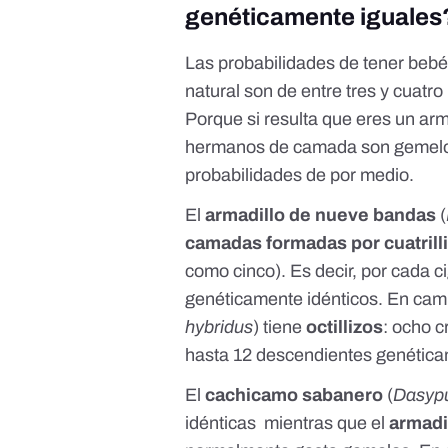
genéticamente iguales
Las probabilidades de tener bebé
natural son de entre tres y cuatr
Porque si resulta que eres un arm
hermanos de camada son gemelos id
probabilidades de por medio.
El
armadillo de nueve bandas
(
camadas formadas por cuatrill
como cinco
). Es decir, por cada
genéticamente idénticos. En cam
hybridus
) tiene
octillizos
:
ocho c
hasta 12 descendientes genética
El
cachicamo sabanero
(
Dasypu
idénticas mientras que el
armadi