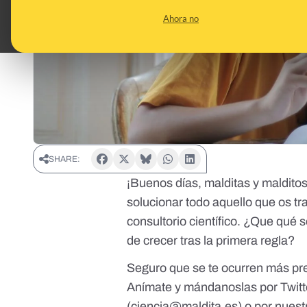
Ahora no
SHARE:
¡Buenos días, malditas y malditos
solucionar todo aquello que os t
consultorio científico. ¿Que qué 
de crecer tras la primera regla?
Seguro que se te ocurren más pre
Anímate y mándanoslas por
Twitt
(
ciencia@maldita.es
) o por nues