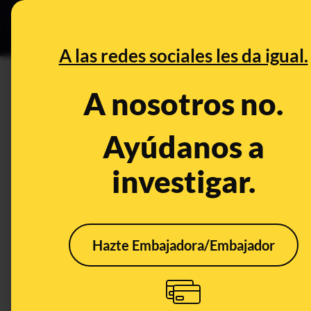
Especial Ceuta
•
DESINFO
PREB
A las redes sociales les da igual.
PREBUNKING
A nosotros no.
Tics complejos, armadillos g
Maldita Ciencia el consultorio
Ayúdanos a
investigar.
Animales
Salud
Hazte Embajadora/Embajador