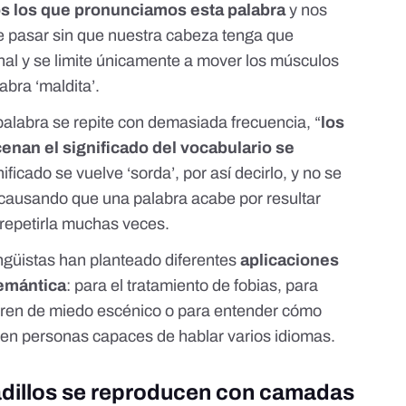
 los que pronunciamos esta palabra
y nos
 pasar sin que nuestra cabeza tenga que
onal y se limite únicamente a mover los músculos
abra ‘maldita’.
palabra se repite con demasiada frecuencia, “
los
nan el significado del vocabulario se
gnificado se vuelve ‘sorda’, por así decirlo, y no se
a causando que una palabra acabe por resultar
 repetirla muchas veces.
ingüistas han planteado diferentes
aplicaciones
semántica
: para el
tratamiento de fobias
, para
fren de miedo escénico
o para entender cómo
 en
personas capaces de hablar varios idiomas
.
adillos se reproducen con camadas