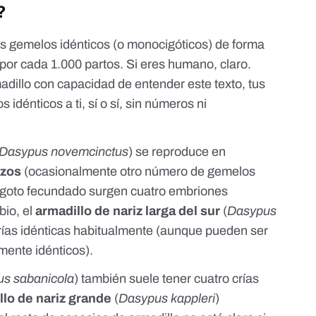
?
s gemelos idénticos (o monocigóticos) de forma
o por cada 1.000 partos.
Si eres humano, claro
.
adillo con capacidad de entender este texto, tus
énticos a ti, sí o sí, sin números ni
Dasypus novemcinctus
) se reproduce en
izos
(
ocasionalmente otro número de gemelos
 cigoto fecundado surgen cuatro embriones
bio, el
armadillo de nariz larga del sur
(
Dasypus
rías idénticas habitualmente
(aunque pueden ser
mente idénticos).
s sabanicola
)
también suele tener cuatro crías
llo de nariz grande
(
Dasypus kappleri
)