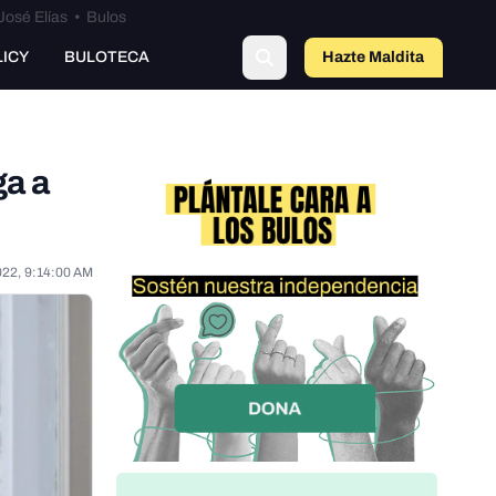
José Elías
•
Bulos
LICY
BULOTECA
Hazte Maldit
o
ga a
022, 9:14:00 AM