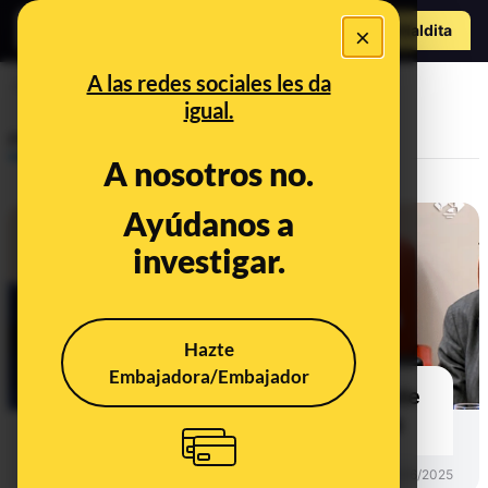
Hazte Maldit
×
a
Abrir menú
A las redes sociales les da
tezanos
igual.
Prebunking
A nosotros no.
Ayúdanos a
investigar.
Hazte
Embajadora/Embajador
Los "errores" y "sesgos" del CIS de
Tezanos: preguntas y respuestas
PREBUNKING
13/06/2025