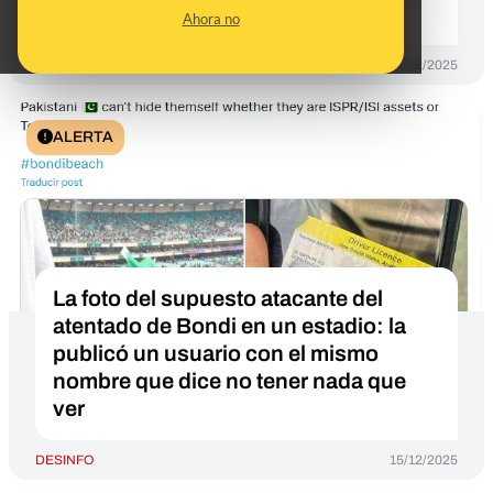
de una celebración navideña
Ahora no
DESINFO
17/12/2025
ALERTA
La foto del supuesto atacante del
atentado de Bondi en un estadio: la
publicó un usuario con el mismo
nombre que dice no tener nada que
ver
DESINFO
15/12/2025