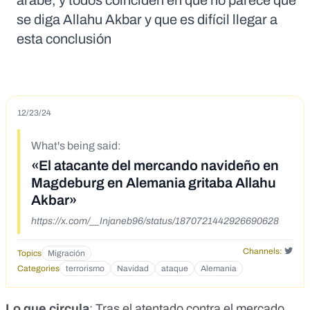
árabe, y todos coinciden en que no parece que
se diga Allahu Akbar y que es difícil llegar a
esta conclusión
12/23/24
What's being said:
«El atacante del mercando navideño en
Magdeburg en Alemania gritaba Allahu
Akbar»
https://x.com/__Injaneb96/status/1870721442926690628
Channels:
Topics
Migración
Categories
terrorismo
Navidad
ataque
Alemania
Lo que circula
: Tras el atentado contra el mercado