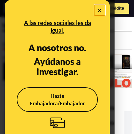
×
Hazte Maldit
a
Abrir menú
A las redes sociales les da
te explica
igual.
Desinfo
A nosotros no.
Ayúdanos a
investigar.
Hazte
Embajadora/Embajador
Por qué no debes fiarte de los vídeos
que muestran zonas de hospitales
vacíos y afirman que la COVID-19 es
mentira