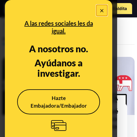
Hazte Maldit
×
a
Abrir menú
A las redes sociales les da
swing states
igual.
Prebunking
A nosotros no.
Ayúdanos a
investigar.
Hazte
Embajadora/Embajador
Qué son los swing states y por qué
son la clave para la reelección o no
de Donald Trump como presidente
de los Estados Unidos