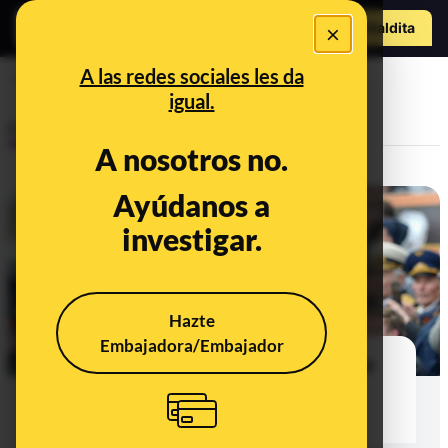
Hazte Maldit
×
a
Abrir menú
A las redes sociales les da
Suecia
igual.
Control del poder
A nosotros no.
Ayúdanos a
investigar.
Hazte
Embajadora/Embajador
Las versiones de Rusia, Putin y su
Gobierno sobre la adhesión de
Finlandia y Suecia a la OTAN