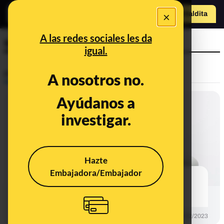
×
Hazte Maldit
a
Abrir menú
A las redes sociales les da
soluble
igual.
Prebunking
A nosotros no.
Ayúdanos a
investigar.
Hazte
Embajadora/Embajador
¿Es perjudicial para la salud el
consumo diario de café soluble?
PREBUNKING
09/02/2023