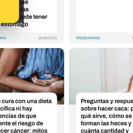
stivo y qué
ecuencias
tivas puede tener
l estómago
ING
19/08/2020
PREBUNKING
e cura con una dieta
Preguntas y respu
cífica ni hay
sobre hacer caca: 
encias de que
qué sirve, cómo se
nte el riesgo de
forman las heces y
cer cáncer: mitos
cuánta cantidad y