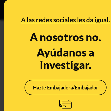
Grupos Ceuta
•
DESINFO
PREB
A las redes sociales les da igual.
sistema digestivo
A nosotros no.
Prebunking
Ayúdanos a
investigar.
Hazte Embajadora/Embajador
Ardores y gases: cómo
Por 
prevenir y tratar los
el a