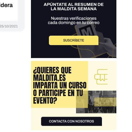
idera
25/10/2021