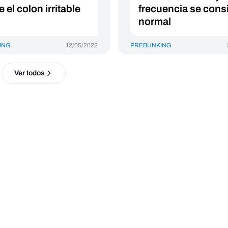
 el colon irritable
frecuencia se cons
normal
ING
12/05/2022
PREBUNKING
Ver todos