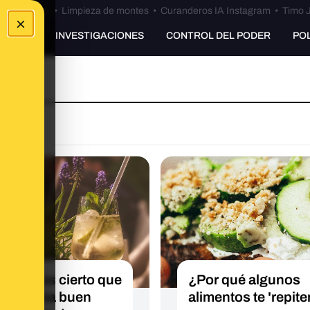
Bulos Ceuta
•
Limpieza de montes
•
Curanderos IA Instagram
•
Timo J
×
UNKING
INVESTIGACIONES
CONTROL DEL PODER
PO
qué no es cierto que
¿Por qué algunos
lcohol sea buen
alimentos te 'repite