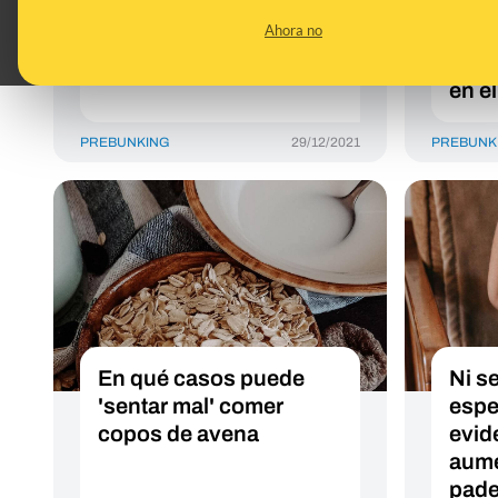
síntomas de una
dige
Ahora no
digestión pesada
cons
nega
en e
PREBUNKING
29/12/2021
PREBUNK
En qué casos puede
Ni s
'sentar mal' comer
espe
copos de avena
evid
aume
pade