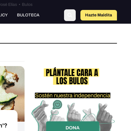
osé Elías
•
Bulos
LICY
BULOTECA
Hazte Maldit
a
n'?