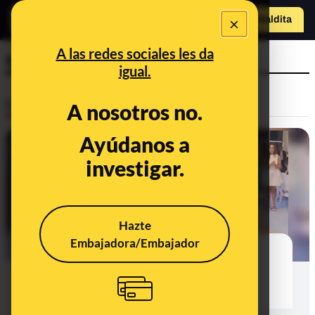
×
Hazte Maldit
a
Abrir menú
A las redes sociales les da
sharia
igual.
Desinfo
A nosotros no.
Ayúdanos a
FALSO
investigar.
Hazte
Embajadora/Embajador
No, este vídeo no muestra la boda
entre una niña y un hombre
musulmán: son padre e hija