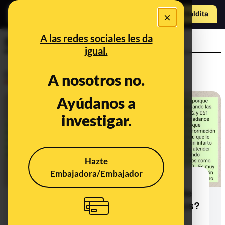
×
Hazte Maldit
a
Abrir menú
A las redes sociales les da
Servicio Andaluz de Salud
igual.
Desinfo
A nosotros no.
Ayúdanos a
investigar.
Hazte
Embajadora/Embajador
¿Qué sabemos del número de
teléfono 900400061 supuestamente
habilitado para casos de coronavirus?
Es un número específico para