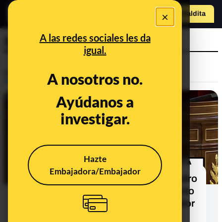
×
Hazte Maldit
a
Abrir menú
A las redes sociales les da
Sergio Sayas
igual.
Prebunking
A nosotros no.
Ayúdanos a
investigar.
Hazte
Embajadora/Embajador
¿De dónde sale la afirmación de Pedro
Sánchez sobre que sin confinamiento
en España habrían fallecido alrededor
de 300.000 personas por