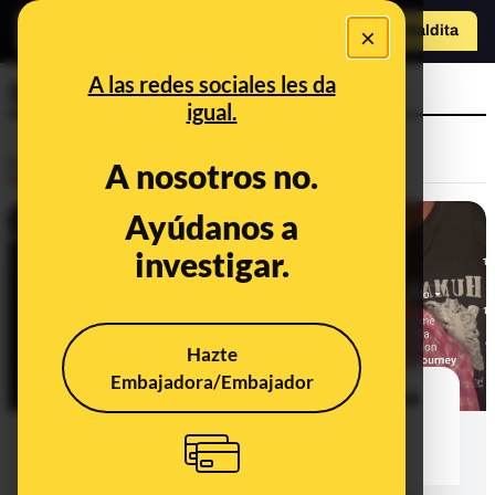
×
o
Hazte Maldit
a
Abrir menú
A las redes sociales les da
Sátira
igual.
Desinfo
A nosotros no.
Ayúdanos a
investigar.
Hazte
Embajadora/Embajador
No, este vídeo no muestra a un bebé
transgénero, la autora dice que es
"sátira"