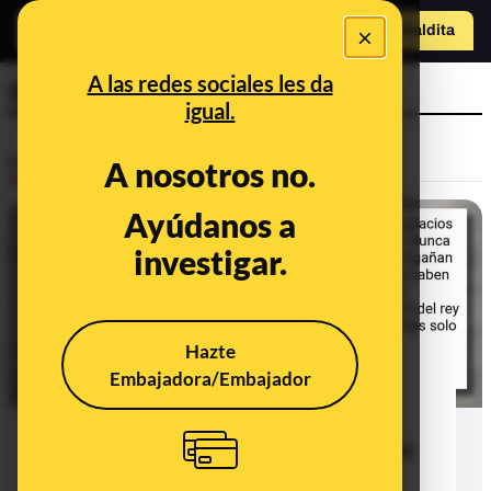
×
Hazte Maldit
a
Abrir menú
A las redes sociales les da
Sancho
igual.
Desinfo
A nosotros no.
Ayúdanos a
FALSO
investigar.
Hazte
Embajadora/Embajador
Querido Sancho compruebo con
pesar...: la cita falsa sobre reyes y
piratas atribuida a Cervantes que no
aparece en 'El Quijote'