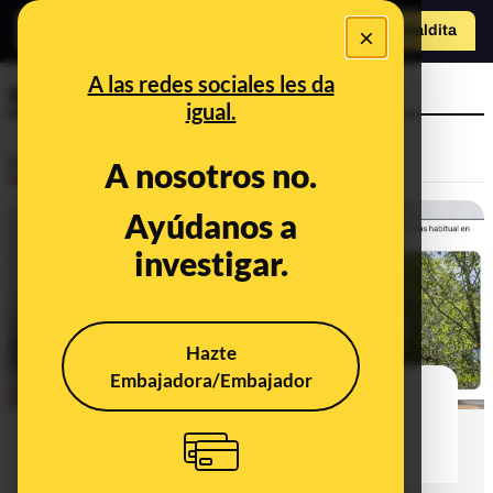
×
Hazte Maldit
o
Abrir menú
A las redes sociales les da
salario
igual.
Desinfo
A nosotros no.
Ayúdanos a
CONTEXTO
investigar.
Hazte
Embajadora/Embajador
Qué sabemos sobre si el Ingreso
Mínimo Vital supera en un 20% al
"salario más habitual en España"