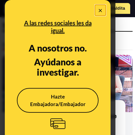
×
Hazte Maldit
a
Abrir menú
A las redes sociales les da
Sábado Deluxe
igual.
Desinfo
A nosotros no.
Ayúdanos a
investigar.
Hazte
Embajadora/Embajador
Los bulos y falsedades sobre el
coronavirus y los políticos de los que
se hace eco Belén Esteban en su
entrevista en Sábado Deluxe