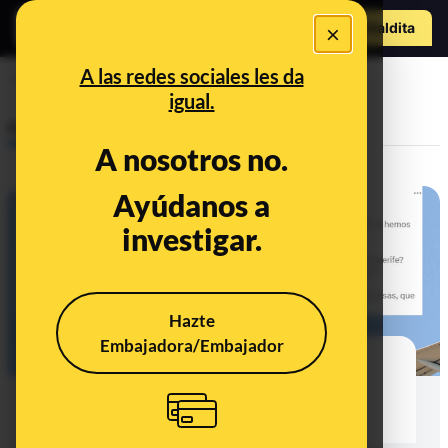
Hazte Maldit
×
a
Abrir menú
A las redes sociales les da
Ryanair
igual.
Prebunking
A nosotros no.
Ayúdanos a
investigar.
Hazte
Embajadora/Embajador
El vuelo cancelado de Feijóo de
Valencia a Tenerife: preguntas y
respuestas