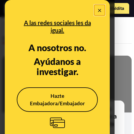
Hazte Maldit
×
a
Abrir menú
A las redes sociales les da
robo de mascarillas
igual.
Desinfo
A nosotros no.
Ayúdanos a
investigar.
Hazte
Embajadora/Embajador
¿Qué sabemos sobre el supuesto
envío de mascarillas de Andalucía a
Cataluña por el coronavirus y de la
supuesta requisición por el