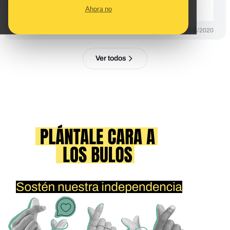
de color"
Ahora no
DESINFO
31/08/2020
Ver todos