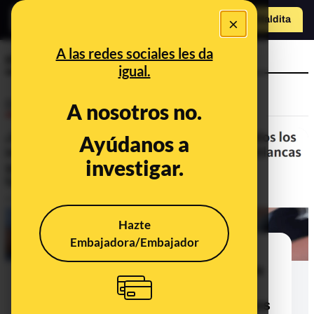
×
Hazte Maldit
a
Abrir menú
A las redes sociales les da
revista feminista
igual.
Desinfo
A nosotros no.
Ayúdanos a
investigar.
Hazte
Embajadora/Embajador
No, una revista feminista no ha
"instado a abortar a todos los bebés
de raza blanca" ni ha pedido "a las
familias blancas que adopten a niños