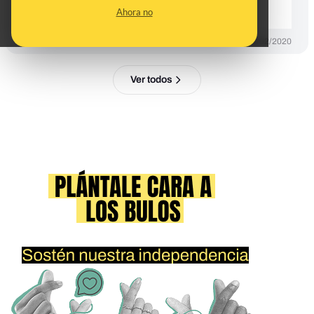
Remdesivir
Ahora no
DESINFO
26/02/2020
Ver todos