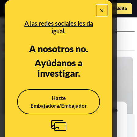
×
Hazte Maldit
a
Abrir menú
A las redes sociales les da
rendesir
igual.
Desinfo
A nosotros no.
Ayúdanos a
investigar.
Hazte
Embajadora/Embajador
No, el mono que aparece en esta foto
encadenado y con agujas no está
siendo inyectado con coronavirus
para probar una vacuna con