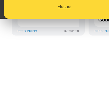
anunciado que va a
pued
Ahora no
suprimir en 2020
son 
qué 
Gobi
PREBUNKING
14/09/2020
PREBUNK