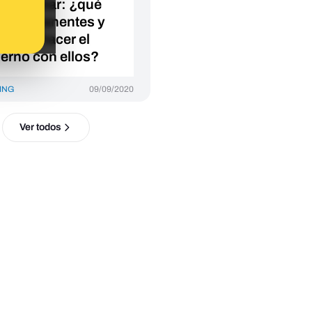
en gastar: ¿qué
los remanentes y
quiere hacer el
erno con ellos?
ING
09/09/2020
Ver todos