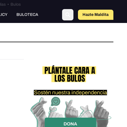
lías
•
Bulos
LICY
BULOTECA
Hazte Maldit
a