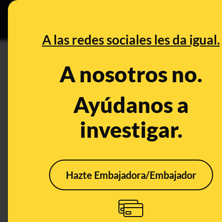
Especial C
DESINFO
PREB
A las redes sociales les da igual.
remanentes
A nosotros no.
Prebunking
Ayúdanos a
investigar.
Hazte Embajadora/Embajador
Qué es la regla de gasto
El d
que el Gobierno ha
ayun