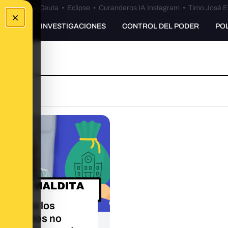
euta
•
Bulos Ceuta
•
Eclipse
•
Curanderos IA Instagram
•
Timo José E
×
UNKING
INVESTIGACIONES
CONTROL DEL PODER
PO
inero que los
tamientos no