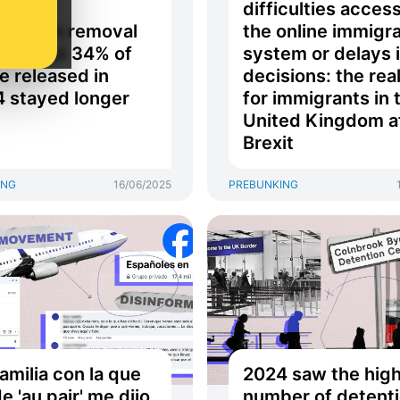
 in UK
difficulties acces
gration removal
the online immigra
res, but 34% of
system or delays 
e released in
decisions: the real
 stayed longer
for immigrants in 
United Kingdom a
Brexit
ING
16/06/2025
PREBUNKING
familia con la que
2024 saw the hig
de 'au pair' me dijo
number of detent