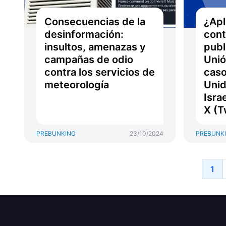
Consecuencias de la
¿Apl
desinformación:
cont
insultos, amenazas y
publ
campañas de odio
Unió
contra los servicios de
caso
meteorología
Unid
Isra
X (T
PREBUNKING
23/10/2024
PREBUNK
1