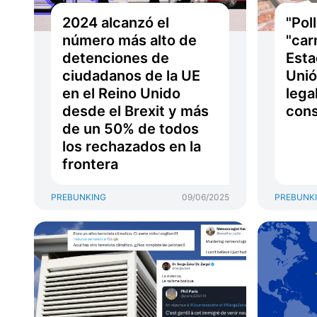
2024 alcanzó el
"Pol
número más alto de
"car
detenciones de
Esta
ciudadanos de la UE
Unió
en el Reino Unido
lega
desde el Brexit y más
con
de un 50% de todos
los rechazados en la
frontera
PREBUNKING
09/06/2025
PREBUNK