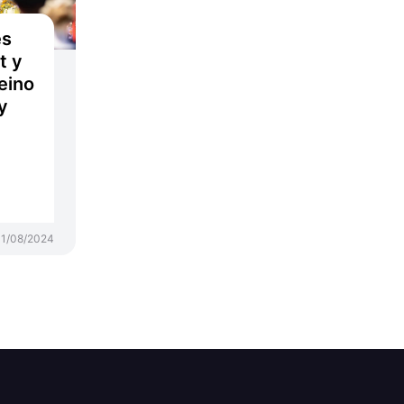
es
t y
eino
y
1/08/2024