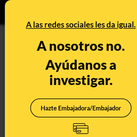
Especial Ceut
DESINFO
PREB
A las redes sociales les da igual.
Reino Unido
A nosotros no.
Prebunking
Ayúdanos a
investigar.
Hazte Embajadora/Embajador
El asesinato de Henry
Exp
Nowak a manos de un
stay