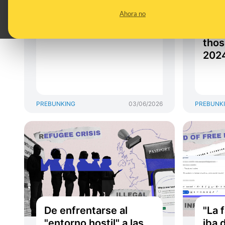
hombre sij en Reino
days
Ahora no
Unido: preguntas y
immi
respuestas
cent
thos
2024
PREBUNKING
03/06/2026
PREBUNK
De enfrentarse al
"La 
"entorno hostil" a las
iba 