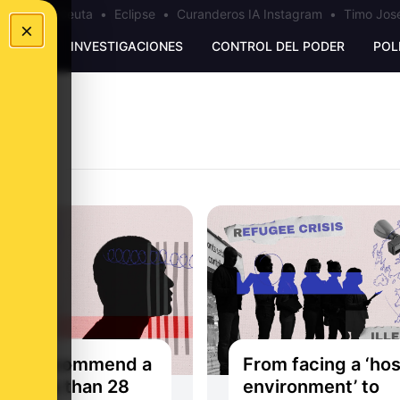
a
•
Bulos Ceuta
•
Eclipse
•
Curanderos IA Instagram
•
Timo José
×
UNKING
INVESTIGACIONES
CONTROL DEL PODER
POL
erts recommend a
From facing a ‘hos
 of less than 28
environment’ to