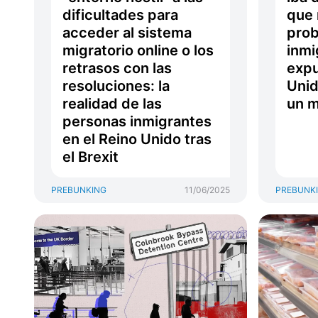
dificultades para
que 
acceder al sistema
prob
migratorio online o los
inmi
retrasos con las
expu
resoluciones: la
Unid
realidad de las
un m
personas inmigrantes
en el Reino Unido tras
el Brexit
PREBUNKING
11/06/2025
PREBUNK