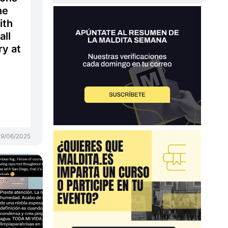
he
ith
all
ry at
9/06/2025