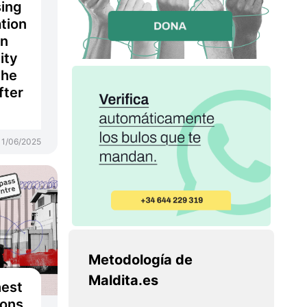
sing
tion
in
ity
the
fter
11/06/2025
Metodología de
Maldita.es
hest
ions