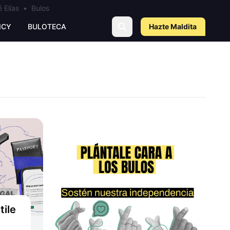
 Elías
•
Bulos
ICY
BULOTECA
Hazte Maldit
a
tile