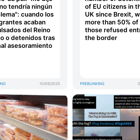
no tendría ningún
of EU citizens in t
lema": cuando los
UK since Brexit, w
grantes acaban
more than 50% of 
lsados del Reino
those refused ent
o o detenidos tras
the border
al asesoramiento
ING
10/06/2025
PREBUNKING
0