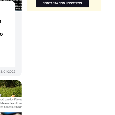
n
no
3/01/2025