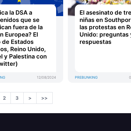
ica la DSA a
El asesinato de tr
enidos que se
niñas en Southpor
ican fuera de la
las protestas en R
n Europea? El
Unido: preguntas 
 de Estados
respuestas
os, Reino Unido,
el y Palestina con
witter)
ING
12/08/2024
PREBUNKING
0
2
3
>
>>