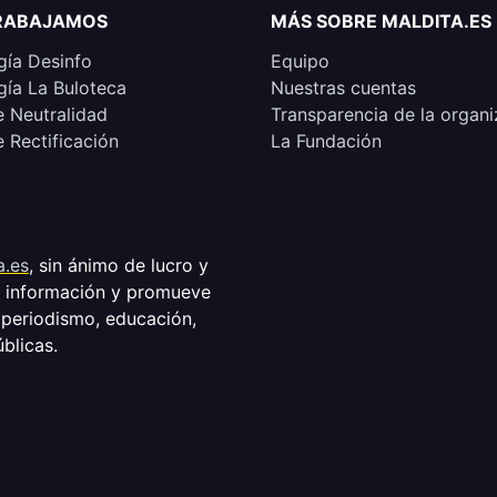
RABAJAMOS
MÁS SOBRE MALDITA.ES
ía Desinfo
Equipo
ía La Buloteca
Nuestras cuentas
e Neutralidad
Transparencia de la organi
e Rectificación
La Fundación
a.es
, sin ánimo de lucro y
a información y promueve
 periodismo, educación,
úblicas.