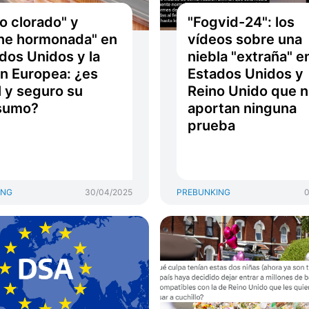
lo clorado" y
"Fogvid-24": los
ne hormonada" en
vídeos sobre una
dos Unidos y la
niebla "extraña" e
n Europea: ¿es
Estados Unidos y
l y seguro su
Reino Unido que 
sumo?
aportan ninguna
prueba
ING
30/04/2025
PREBUNKING
0