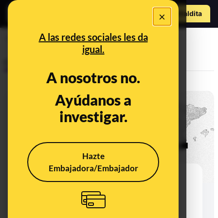
Hazte Maldit
×
a
Abrir menú
A las redes sociales les da
recuento
igual.
Control del poder
A nosotros no.
Ayúdanos a
investigar.
Hazte
Embajadora/Embajador
Las claves del 28M a nivel
municipal: el PP gana el mayor
número de concejales de toda
España