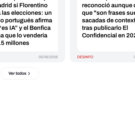
drid si Florentino
reconoció aunque d
 las elecciones: un
que "son frases su
o portugués afirma
sacadas de contex
“es IA” y el Benfica
tras publicarlo El
ma que lo vendería
Confidencial en 20
15 millones
05/06/2026
DESINFO
Ver todos