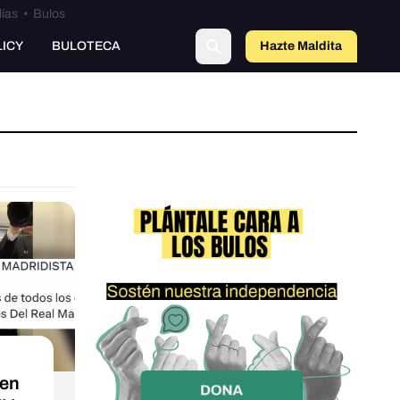
lías
•
Bulos
LICY
BULOTECA
Hazte Maldit
a
cen