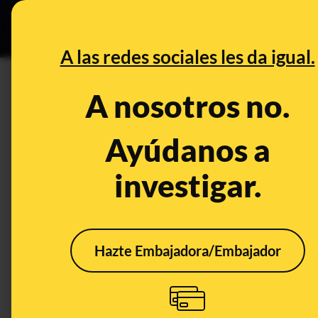
Especial C
DESINFO
PREB
A las redes sociales les da igual.
Real Madrid
A nosotros no.
Desinfo
Ayúdanos a
investigar.
FALSO
ALER
Hazte Embajadora/Embajador
No, El Confidencial no
No h
publicó un audio de
Cucu