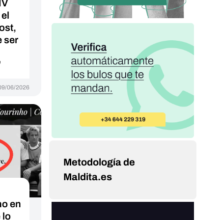
IV
 el
ost,
 ser
"
09/06/2026
Metodología de
Maldita.es
ho en
 lo