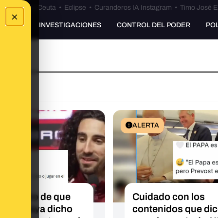
euta
•
Bulos Ceuta
•
Eclipse
•
Curanderos IA Instagram
•
Timo José E
×
UNKING
INVESTIGACIONES
CONTROL DEL PODER
PO
TA
ALERTA
ay rastro de que
Cuidado con los
rella haya dicho
contenidos que di