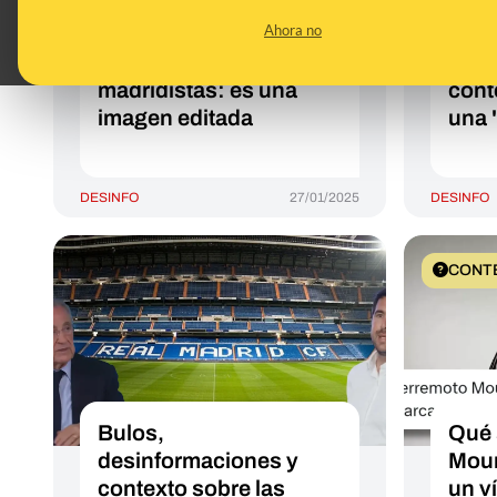
Florentino Pérez
que p
Ahora no
llamando
pelo
“subnormales” a los
el Re
madridistas: es una
cont
imagen editada
una 
DESINFO
27/01/2025
DESINFO
CONT
Bulos,
Qué 
desinformaciones y
Mour
contexto sobre las
un v