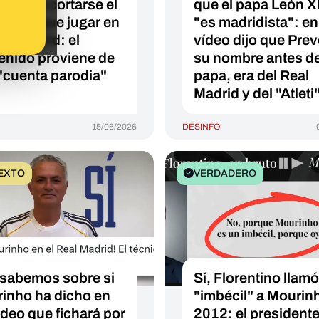
refería cortarse el
que el papa León X
 antes que jugar en
"es madridista": en
al Madrid: el
vídeo dijo que Prev
enido proviene de
su nombre antes de
"cuenta parodia"
papa, era del Real
Madrid y del "Atleti
15/06/2026
DESINFO
EXTO
VERDADERO
sabemos sobre si
Sí, Florentino llamó
inho ha dicho en
"imbécil" a Mourin
ídeo que fichará por
2012: el presidente