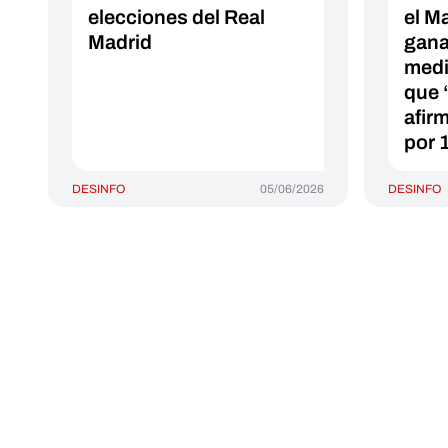
elecciones del Real
el Ma
Madrid
gana
medi
que 
afir
por 
DESINFO
05/06/2026
DESINFO