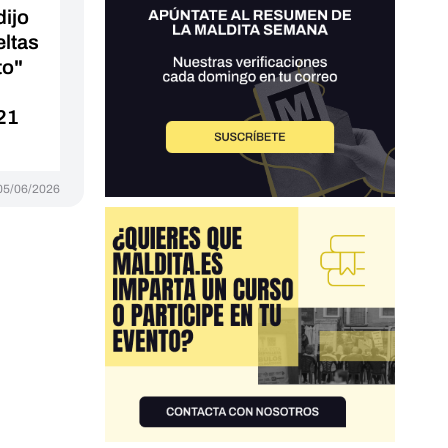
ijo
eltas
to"
21
05/06/2026