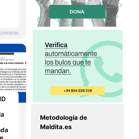
22/10/2020
ID
la
Metodología de
Maldita.es
ada
de