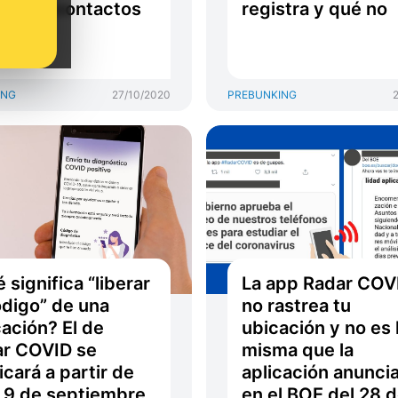
reo de contactos
registra y qué no
España
ING
27/10/2020
PREBUNKING
 significa “liberar
La app Radar COV
ódigo” de una
no rastrea tu
cación? El de
ubicación y no es 
r COVID se
misma que la
icará a partir de
aplicación anunci
 9 de septiembre
en el BOE del 28 