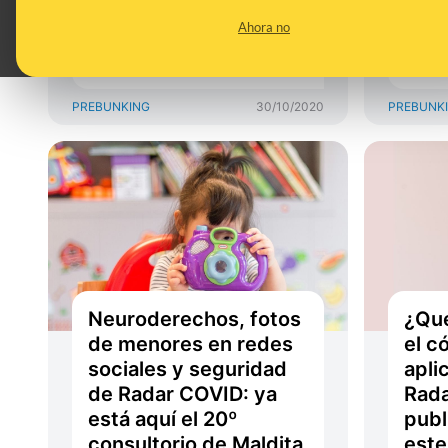
interoperable con
rast
Ahora no
otras aplicaciones de
de 
la Unión Europea
PREBUNKING
30/10/2020
PREBUNK
Neuroderechos, fotos
¿Qué
de menores en redes
el c
sociales y seguridad
apli
de Radar COVID: ya
Rada
está aquí el 20º
publ
consultorio de Maldita
este