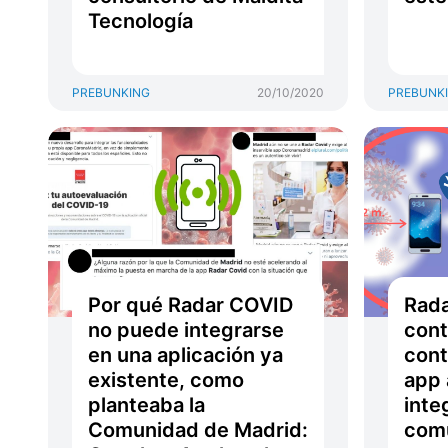
Tecnología
PREBUNKING
20/10/2020
PREBUNK
Por qué Radar COVID
Rada
no puede integrarse
cont
en una aplicación ya
cont
existente, como
app 
planteaba la
inte
Comunidad de Madrid:
comu