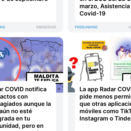
marzo, Asistencia
Covid-19
ING
09/09/2020
PREBUNKING
0
r COVID notifica
La app Radar COV
actos con
pide menos permi
agiados aunque la
que otras aplicac
aún no esté
móviles como TikT
grada en tu
Instagram o Tinde
nidad, pero en