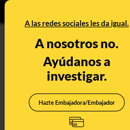
Grupos Ceuta
•
Bu
DESINFO
PREB
A las redes sociales les da igual.
radar COVID
A nosotros no.
Prebunking
Ayúdanos a
investigar.
Hazte Embajadora/Embajador
Qué significa que
Cómo
Radar COVID ya sea
Covi