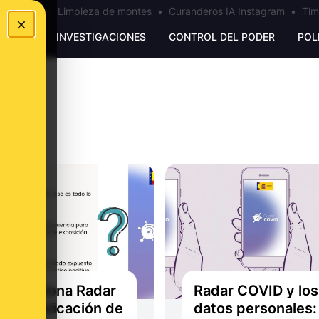
los Ceuta
•
Limpieza de montes
•
Curanderos IA Instagram
•
Tim
×
UNKING
INVESTIGACIONES
CONTROL DEL PODER
POL
 funciona Radar
Radar COVID y los
d, la aplicación de
datos personales: