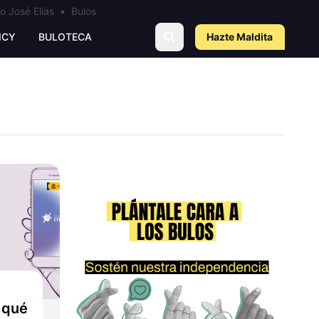
o José Elías
•
Bulos
ICY
BULOTECA
Hazte Maldit
a
 qué