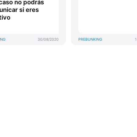
caso no podrás
nicar si eres
tivo
ING
30/08/2020
PREBUNKING
1