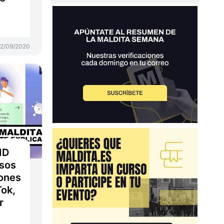
2/09/2020
ID
sos
iones
ok,
r