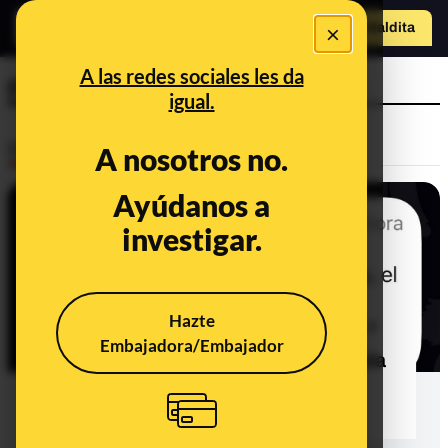
×
Hazte Maldit
a
Abrir menú
A las redes sociales les da
pymes
igual.
Desinfo
A nosotros no.
Ayúdanos a
VERDADERO
investigar.
Hazte
Embajadora/Embajador
El Gobierno retrasa a 2027 la entrada
en vigor del sistema Verifactu para
pymes y autónomos